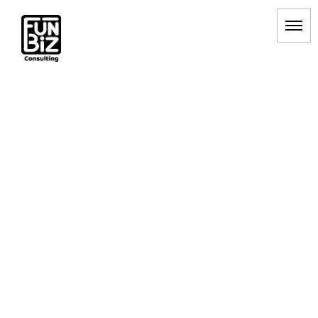
[%title%]
HOME
|
BLOG
|
template.detail
[%list_start%]
[%list_end%]
[%article_date_notime_dot%] [%category%]