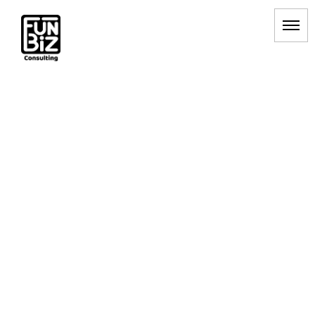
[%title%]
HOME
|
BLOG
|
template.detail
[%list_start%]
[%list_end%]
[%article_date_notime_dot%] [%category%]