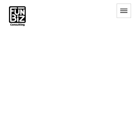
[%title%]
HOME
|
BLOG
|
template.detail
[%list_start%]
[%list_end%]
[%article_date_notime_dot%] [%category%]