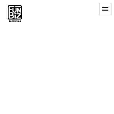
[%title%]
HOME
|
BLOG
|
template.detail
[%list_start%]
[%list_end%]
[%article_date_notime_dot%] [%category%]