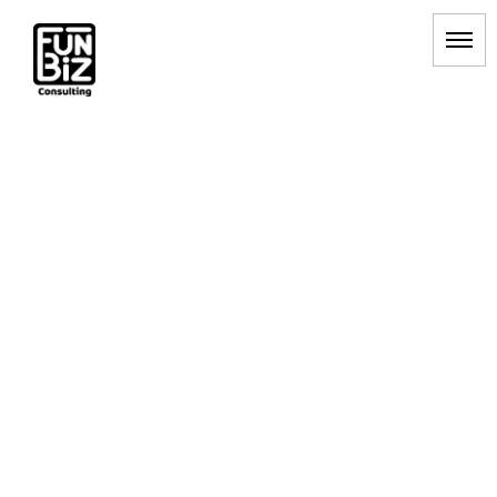
[%title%]
HOME
|
BLOG
|
template.detail
[%list_start%]
[%list_end%]
[%article_date_notime_dot%] [%category%]